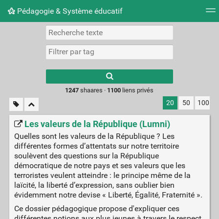
Pédagogie & Système éducatif
Nuage de tags
Mur d'images
Quotidien
Flux RS
Type 1 or more
characters for
results.
1247
shaares ·
1100
liens privés
20
50
100
Les valeurs de la République (Lumni)
Quelles sont les valeurs de la République ? Les
différentes formes d’attentats sur notre territoire
soulèvent des questions sur la République
démocratique de notre pays et ses valeurs que les
terroristes veulent atteindre : le principe même de la
laïcité, la liberté d’expression, sans oublier bien
évidemment notre devise « Liberté, Égalité, Fraternité ».
Ce dossier pédagogique propose d'expliquer ces
différentes notions aux plus jeunes à travers le respect