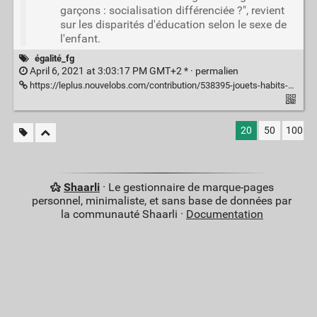
garçons : socialisation différenciée ?", revient
sur les disparités d'éducation selon le sexe de
l'enfant.
égalité_fg
April 6, 2021 at 3:03:17 PM GMT+2 * ·
permalien
https://leplus.nouvelobs.com/contribution/538395-jouets-habits-sports-filles-et-garcons-ne-sont-pas-a-egalite.html
20
50
100
Shaarli
· Le gestionnaire de marque-pages
personnel, minimaliste, et sans base de données par
la communauté Shaarli ·
Documentation