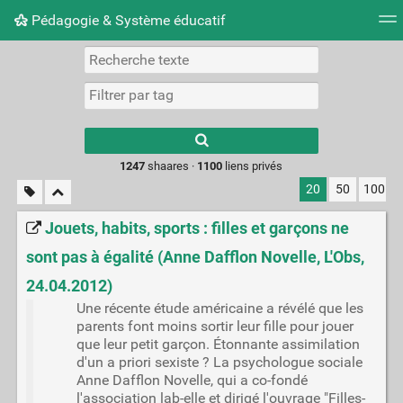
Pédagogie & Système éducatif
Nuage de tags
Mur d'images
Quotidien
Flux RS
Type 1 or more
characters for
results.
1247
shaares ·
1100
liens privés
20
50
100
Jouets, habits, sports : filles et garçons ne
sont pas à égalité (Anne Dafflon Novelle, L'Obs,
24.04.2012)
Une récente étude américaine a révélé que les
parents font moins sortir leur fille pour jouer
que leur petit garçon. Étonnante assimilation
d'un a priori sexiste ? La psychologue sociale
Anne Dafflon Novelle, qui a co-fondé
l'association lab-elle et dirigé l'ouvrage "Filles-